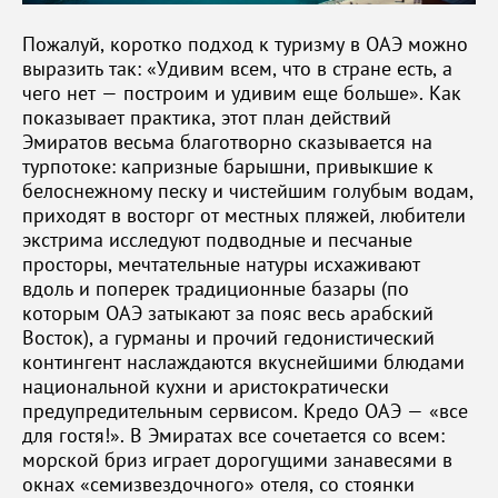
Пожалуй, коротко подход к туризму в ОАЭ можно
выразить так: «Удивим всем, что в стране есть, а
чего нет — построим и удивим еще больше». Как
показывает практика, этот план действий
Эмиратов весьма благотворно сказывается на
турпотоке: капризные барышни, привыкшие к
белоснежному песку и чистейшим голубым водам,
приходят в восторг от местных пляжей, любители
экстрима исследуют подводные и песчаные
просторы, мечтательные натуры исхаживают
вдоль и поперек традиционные базары (по
которым ОАЭ затыкают за пояс весь арабский
Восток), а гурманы и прочий гедонистический
контингент наслаждаются вкуснейшими блюдами
национальной кухни и аристократически
предупредительным сервисом. Кредо ОАЭ — «все
для гостя!». В Эмиратах все сочетается со всем:
морской бриз играет дорогущими занавесями в
окнах «семизвездочного» отеля, со стоянки